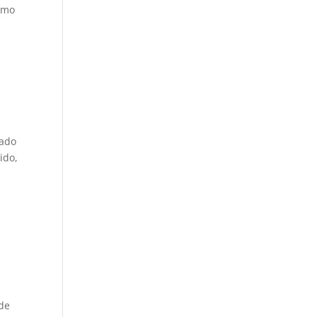
como
nado
ido,
a
nde