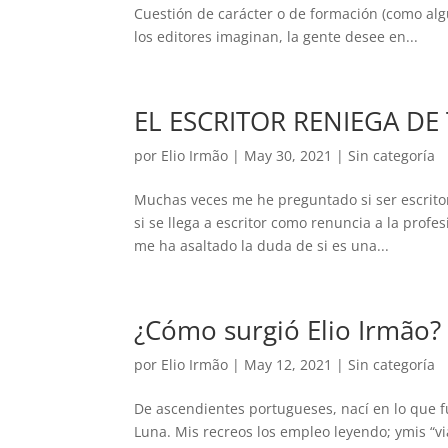
Cuestión de carácter o de formación (como alg
los editores imaginan, la gente desee en...
EL ESCRITOR RENIEGA D
por
Elio Irmão
|
May 30, 2021
|
Sin categoría
Muchas veces me he preguntado si ser escritor
si se llega a escritor como renuncia a la pro
me ha asaltado la duda de si es una...
¿Cómo surgió Elio Irmão?
por
Elio Irmão
|
May 12, 2021
|
Sin categoría
De ascendientes portugueses, nací en lo que f
Luna. Mis recreos los empleo leyendo; ymis “v