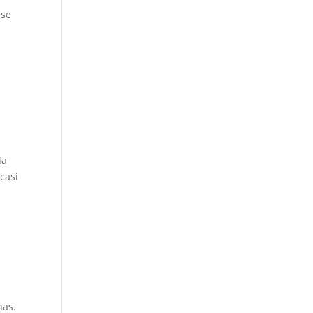
 se
la
casi
nas.