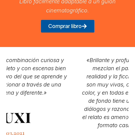
Libro fácilmente adaptable a un guion
cinematográfico.
Comprar libro
«Brillante y profunda prosa en la que se
mezclan el pasado y el presente, la
realidad y la ficción….Las descripciones
son muy vivas, cual pinceladas de luz y
color, y en todas ellas la música o el sonido
de fondo tiene un lugar destacado; los
diálogos y razonamientos son profundos;
el relato es ameno e intrigante, a veces con
formato casi cinematográfico.»