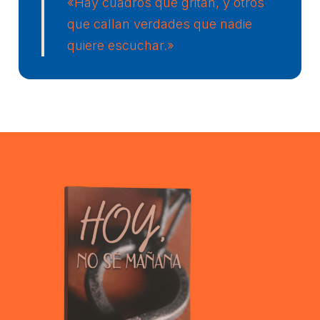
«Hay cuadros que gritan, y otros
que callan verdades que nadie
quiere escuchar.»