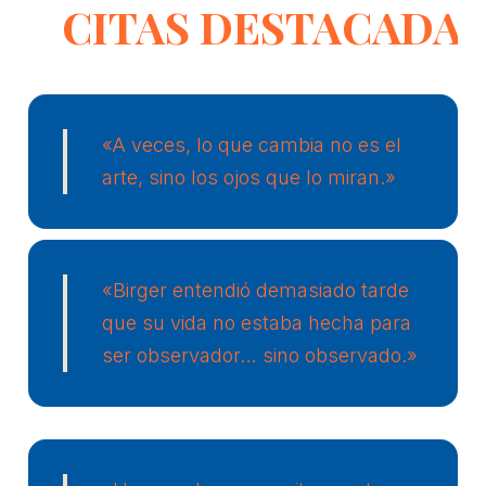
CITAS DESTACADA
«A veces, lo que cambia no es el
arte, sino los ojos que lo miran.»
«Birger entendió demasiado tarde
que su vida no estaba hecha para
ser observador… sino observado.»